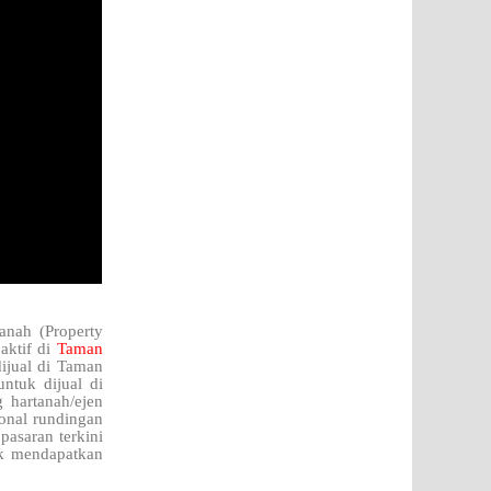
anah (Property
aktif di
Taman
ijual di Taman
ntuk dijual di
 hartanah/ejen
onal rundingan
pasaran terkini
k mendapatkan