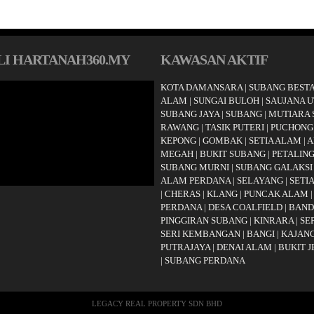
I HARTANAH360.MY
KAWASAN AKTIF
KOTA DAMANSARA
|
SUBANG BESTA
ALAM
|
SUNGAI BULOH
|
SAUJANA 
SUBANG JAYA
|
SUBANG
|
MUTIARA
RAWANG
|
TASIK PUTERI
|
PUCHONG
KEPONG
|
GOMBAK
|
SETIA ALAM
|
A
MEGAH
|
BUKIT SUBANG
|
PETALING
SUBANG MURNI
|
SUBANG GALAKSI
ALAM PERDANA
|
SELAYANG
|
SETI
|
CHERAS
|
KLANG
|
PUNCAK ALAM
PERDANA
|
DESA COALFIELD
|
BAND
PINGGIRAN SUBANG
|
KINRARA
|
SE
SERI KEMBANGAN
|
BANGI
|
KAJAN
PUTRAJAYA
|
DENAI ALAM
|
BUKIT 
|
SUBANG PERDANA
LEGACY REAL PROPERTY SDN BHD