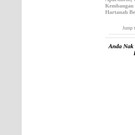
Kembangan P
Hartanah Be
Jump t
Anda Nak 