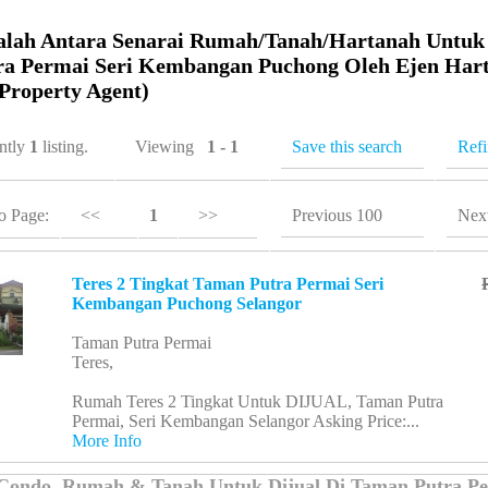
alah Antara Senarai Rumah/Tanah/Hartanah Untuk 
a Permai Seri Kembangan Puchong Oleh Ejen Har
(Property Agent)
ently
1
listing.
Viewing
1 - 1
Save this search
Refi
o Page:
<<
1
>>
Previous 100
Nex
Teres 2 Tingkat Taman Putra Permai Seri
Kembangan Puchong Selangor
Taman Putra Permai
Teres,
Rumah Teres 2 Tingkat Untuk DIJUAL, Taman Putra
Permai, Seri Kembangan Selangor Asking Price:...
More Info
Condo, Rumah & Tanah Untuk Dijual Di Taman Putra Pe