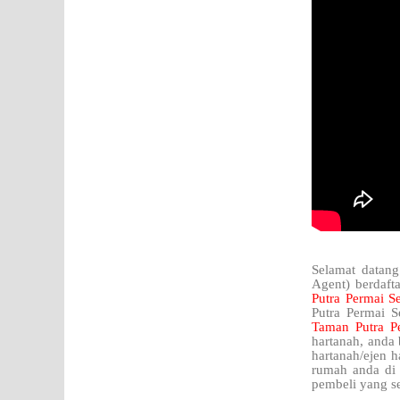
Selamat datang
Agent) berdaft
Putra Permai 
Putra Permai S
Taman Putra 
hartanah, anda
hartanah/ejen h
rumah anda di
pembeli yang se