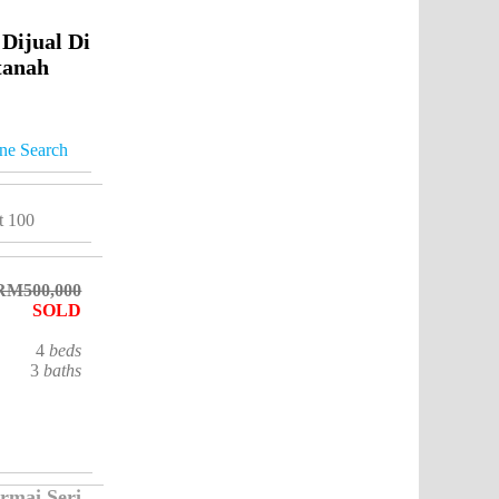
Dijual Di
tanah
ne Search
t 100
RM500,000
SOLD
4
beds
3
baths
rmai Seri