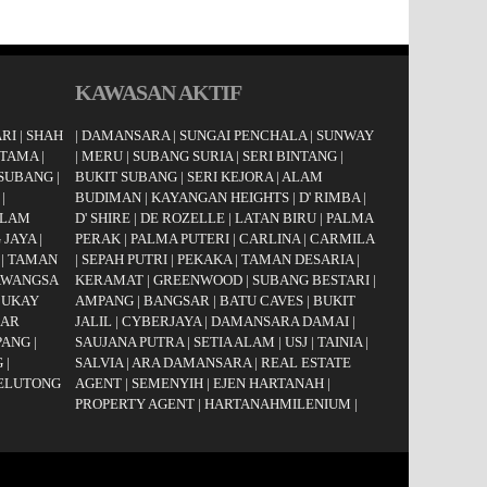
KAWASAN AKTIF
RI
|
SHAH
|
DAMANSARA
|
SUNGAI PENCHALA
|
SUNWAY
UTAMA
|
|
MERU
|
SUBANG SURIA
|
SERI BINTANG
|
 SUBANG
|
BUKIT SUBANG
|
SERI KEJORA
|
ALAM
|
BUDIMAN
|
KAYANGAN HEIGHTS
|
D' RIMBA
|
LAM
D' SHIRE
|
DE ROZELLE
|
LATAN BIRU
|
PALMA
 JAYA
|
PERAK
|
PALMA PUTERI
|
CARLINA
|
CARMILA
|
TAMAN
|
SEPAH PUTRI
|
PEKAKA
|
TAMAN DESARIA
|
AWANGSA
KERAMAT
|
GREENWOOD
|
SUBANG BESTARI
|
|
UKAY
AMPANG
|
BANGSAR
|
BATU CAVES
|
BUKIT
AR
JALIL
|
CYBERJAYA
|
DAMANSARA DAMAI
|
PANG
|
SAUJANA PUTRA
|
SETIA ALAM
|
USJ
|
TAINIA
|
G
|
SALVIA
|
ARA DAMANSARA
|
REAL ESTATE
JELUTONG
AGENT
|
SEMENYIH
|
EJEN HARTANAH
|
PROPERTY AGENT
|
HARTANAHMILENIUM
|