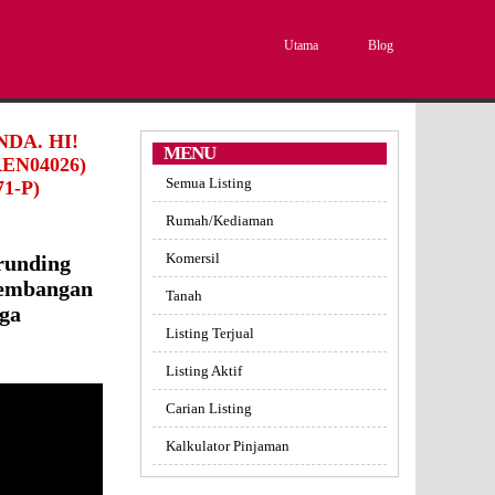
Utama
Blog
DA. HI!
MENU
EN04026)
Semua Listing
1-P)
Rumah/Kediaman
Komersil
runding
Kembangan
Tanah
rga
Listing Terjual
Listing Aktif
Carian Listing
Kalkulator Pinjaman