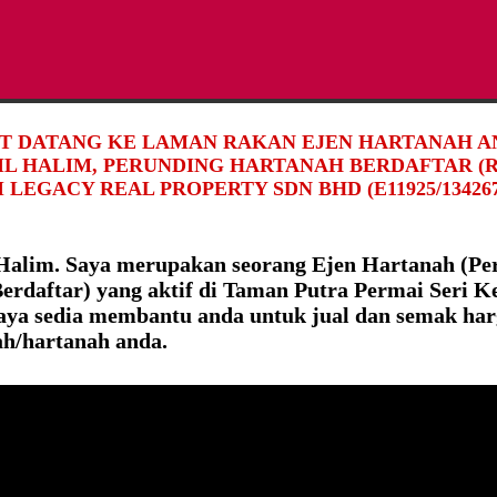
T DATANG KE LAMAN RAKAN EJEN HARTANAH AN
DIL HALIM, PERUNDING HARTANAH BERDAFTAR (R
 LEGACY REAL PROPERTY SDN BHD (E11925/134267
 Halim. Saya merupakan seorang Ejen Hartanah (Pe
erdaftar) yang aktif di Taman Putra Permai Seri 
aya sedia membantu anda untuk jual dan semak ha
h/hartanah anda.