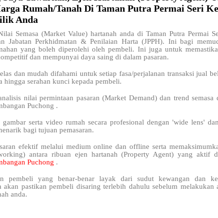
arga Rumah/Tanah Di Taman Putra Permai Seri 
lik Anda
ilai Semasa (Market Value) hartanah anda di Taman Putra Permai 
n Jabatan Perkhidmatan & Penilaian Harta (JPPH). Ini bagi memu
ahan yang boleh diperolehi oleh pembeli. Ini juga untuk memastika
kompetitif dan mempunyai daya saing di dalam pasaran.
elas dan mudah difahami untuk setiap fasa/perjalanan transaksi jual bel
a hingga serahan kunci kepada pembeli.
analisis nilai permintaan pasaran (Market Demand) dan trend semasa 
mbangan Puchong .
 gambar serta video rumah secara profesional dengan 'wide lens' da
menarik bagi tujuan pemasaran.
saran efektif melalui medium online dan offline serta memaksimum
working) antara ribuan ejen hartanah (Property Agent) yang aktif 
embangan Puchong
.
n pembeli yang benar-benar layak dari sudut kewangan dan kel
a akan pastikan pembeli disaring terlebih dahulu sebelum melakukan a
nah anda.