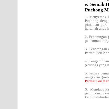
& Semak H
Puchong Mi
1. Menyemak N
Puchong denga
pinjaman perum
hartanah anda 
2. Penerangan j
penentuan harg
3. Penerangan 
Permai Seri Ke
4. Pengambilan
(editing) yang 
5. Proses pema
rangkaian (net
Permai Seri K
6. Mendapatka
pemilikan. Say
ke rumah/harta