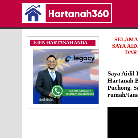
SELAMA
EJEN HARTANAH ANDA
SAYA AI
DARI
Saya Aidil
Hartanah B
Puchong. S
rumah/tana