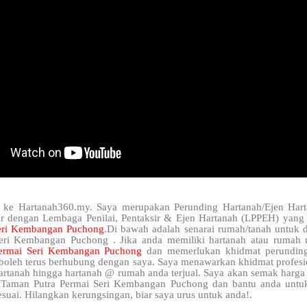
 ke Hartanah360.my. Saya merupakan Perunding Hartanah/Ejen Hart
ar dengan Lembaga Penilai, Pentaksir & Ejen Hartanah (LPPEH) yang 
Seri Kembangan Puchong
.Di bawah adalah senarai rumah/tanah untuk d
eri Kembangan Puchong . Jika anda memiliki hartanah atau rumah u
Permai Seri Kembangan Puchong
dan memerlukan khidmat perunding
 boleh terus berhubung dengan saya. Saya menawarkan khidmat profesi
artanah hingga hartanah @ rumah anda terjual. Saya akan semak harga 
 Taman Putra Permai Seri Kembangan Puchong dan bantu anda untu
suai. Hilangkan kerungsingan, biar saya urus untuk anda!.