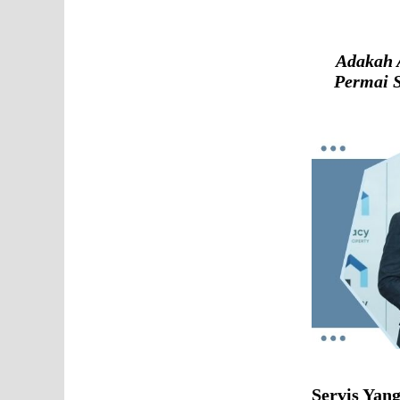
Adakah 
Permai S
Servis Yan