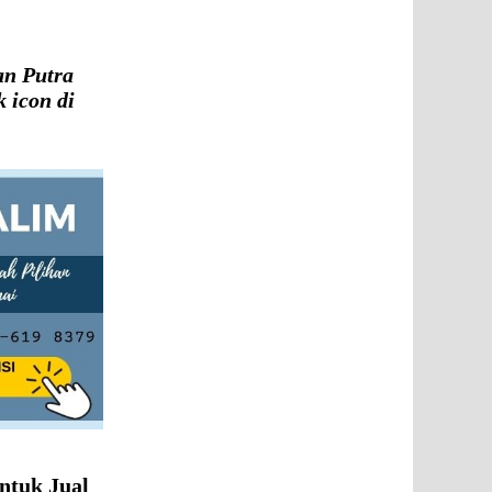
an Putra
 icon di
ntuk Jual