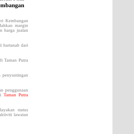
Kembangan
Seri Kembangan
dahkan margin
n harga jualan
i hartanah dari
di Taman Putra
n penyuntingan
kan penggunaan
di
Taman Putra
ayakan status
ktiviti lawatan