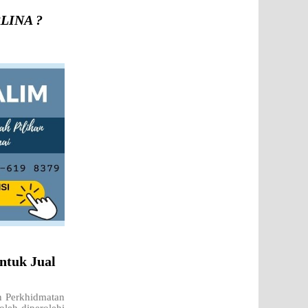
RLINA ?
ntuk Jual
n Perkhidmatan