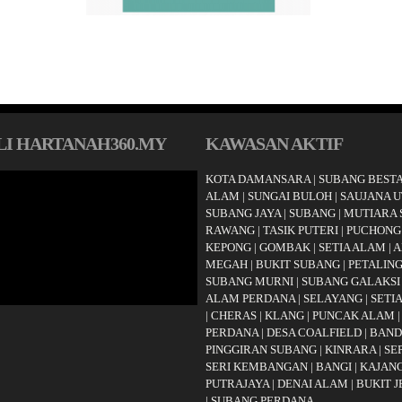
I HARTANAH360.MY
KAWASAN AKTIF
KOTA DAMANSARA
|
SUBANG BESTA
ALAM
|
SUNGAI BULOH
|
SAUJANA 
SUBANG JAYA
|
SUBANG
|
MUTIARA
RAWANG
|
TASIK PUTERI
|
PUCHONG
KEPONG
|
GOMBAK
|
SETIA ALAM
|
A
MEGAH
|
BUKIT SUBANG
|
PETALING
SUBANG MURNI
|
SUBANG GALAKSI
ALAM PERDANA
|
SELAYANG
|
SETI
|
CHERAS
|
KLANG
|
PUNCAK ALAM
PERDANA
|
DESA COALFIELD
|
BAND
PINGGIRAN SUBANG
|
KINRARA
|
SE
SERI KEMBANGAN
|
BANGI
|
KAJAN
PUTRAJAYA
|
DENAI ALAM
|
BUKIT 
|
SUBANG PERDANA