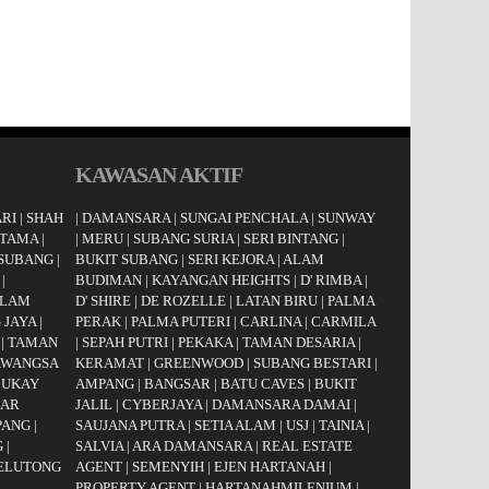
KAWASAN AKTIF
RI
|
SHAH
|
DAMANSARA
|
SUNGAI PENCHALA
|
SUNWAY
UTAMA
|
|
MERU
|
SUBANG SURIA
|
SERI BINTANG
|
 SUBANG
|
BUKIT SUBANG
|
SERI KEJORA
|
ALAM
|
BUDIMAN
|
KAYANGAN HEIGHTS
|
D' RIMBA
|
LAM
D' SHIRE
|
DE ROZELLE
|
LATAN BIRU
|
PALMA
 JAYA
|
PERAK
|
PALMA PUTERI
|
CARLINA
|
CARMILA
|
TAMAN
|
SEPAH PUTRI
|
PEKAKA
|
TAMAN DESARIA
|
AWANGSA
KERAMAT
|
GREENWOOD
|
SUBANG BESTARI
|
|
UKAY
AMPANG
|
BANGSAR
|
BATU CAVES
|
BUKIT
AR
JALIL
|
CYBERJAYA
|
DAMANSARA DAMAI
|
PANG
|
SAUJANA PUTRA
|
SETIA ALAM
|
USJ
|
TAINIA
|
G
|
SALVIA
|
ARA DAMANSARA
|
REAL ESTATE
JELUTONG
AGENT
|
SEMENYIH
|
EJEN HARTANAH
|
PROPERTY AGENT
|
HARTANAHMILENIUM
|