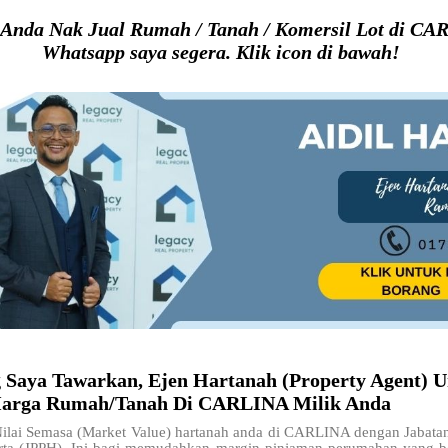
Anda Nak Jual Rumah / Tanah / Komersil Lot di CA
Whatsapp saya segera. Klik icon di bawah!
g Saya Tawarkan, Ejen Hartanah (Property Agent) U
arga Rumah/Tanah Di CARLINA Milik Anda
lai Semasa (Market Value) hartanah anda di CARLINA dengan Jabata