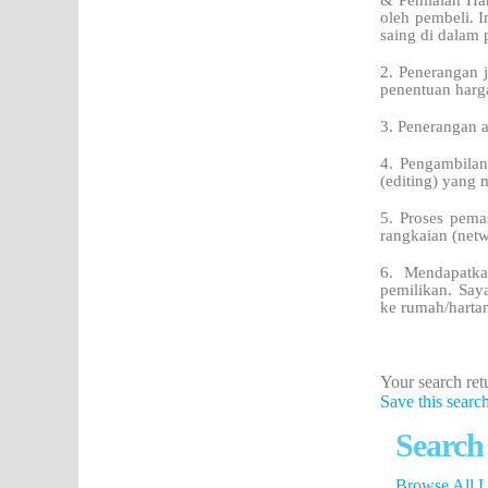
& Penilaian Ha
oleh pembeli. 
saing di dalam 
2. Penerangan j
penentuan harg
3. Penerangan 
4. Pengambilan
(editing) yang 
5. Proses pema
rangkaian (netw
6. Mendapatka
pemilikan. Say
ke rumah/harta
Your search retu
Save this searc
Search
Browse All Li