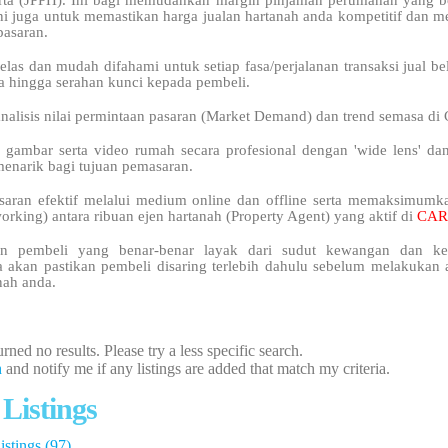
rta (JPPH). Ini bagi memudahkan margin pinjaman perumahan yang bo
Ini juga untuk memastikan harga jualan hartanah anda kompetitif dan
pasaran.
elas dan mudah difahami untuk setiap fasa/perjalanan transaksi jual bel
a hingga serahan kunci kepada pembeli.
analisis nilai permintaan pasaran (Market Demand) dan trend semasa d
 gambar serta video rumah secara profesional dengan 'wide lens' da
menarik bagi tujuan pemasaran.
saran efektif melalui medium online dan offline serta memaksimum
orking) antara ribuan ejen hartanah (Property Agent) yang aktif di
CAR
n pembeli yang benar-benar layak dari sudut kewangan dan kel
a akan pastikan pembeli disaring terlebih dahulu sebelum melakukan a
nah anda.
rned no results. Please try a less specific search.
h
and notify me if any listings are added that match my criteria.
 Listings
stings (97)