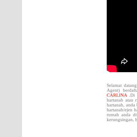
Selamat datang
Agent) berdaf
CARLINA
.Di
hartanah atau 
hartanah, anda
hartanah/ejen h
rumah anda di
kerungsingan, b