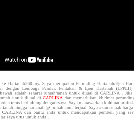
 ke Hartanah360.my. Saya merupakan Perunding Hartanah/Ejen Hart
tar dengan Lembaga Penilai, Pentaksir & Ejen Hartanah (LPPEH) 
 bawah adalah senarai rumah/tanah untuk dijual di CARLINA . Jika
rumah untuk dijual di
CARLINA
dan memerlukan khidmat perunding
 boleh terus berhubung dengan saya. Saya menawarkan khidmat profesi
artanah hingga hartanah @ rumah anda terjual. Saya akan semak harga 
 CARLINA dan bantu anda untuk mendapatkan pembeli yang sesu
iar saya urus untuk anda!.