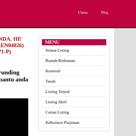
Utama
Blog
DA. HI!
MENU
EN04026)
Semua Listing
1-P)
Rumah/Kediaman
Komersil
runding
bantu anda
Tanah
Listing Terjual
Listing Aktif
Carian Listing
Kalkulator Pinjaman