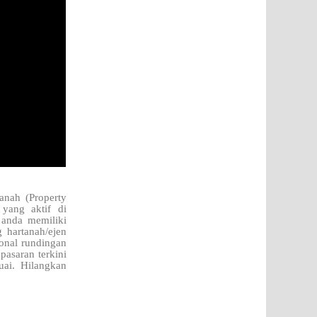
anah (Property
yang aktif di
 anda memiliki
 hartanah/ejen
onal rundingan
pasaran terkini
ai. Hilangkan