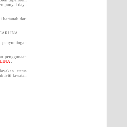
leh diperolehi
 mempunyai daya
i hartanah dari
i CARLINA .
n penyuntingan
kan penggunaan
LINA
.
ayakan status
ktiviti lawatan