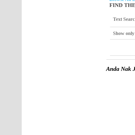
FIND TH
Text Sear
Show only 
Anda Nak J