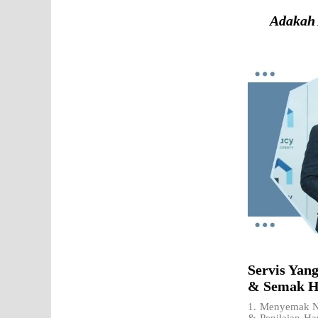
Adakah 
Servis Yan
& Semak H
1. Menyemak Ni