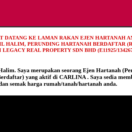
T DATANG KE LAMAN RAKAN EJEN HARTANAH AN
DIL HALIM, PERUNDING HARTANAH BERDAFTAR (R
 LEGACY REAL PROPERTY SDN BHD (E11925/134267
 Halim. Saya merupakan seorang Ejen Hartanah (Pe
erdaftar) yang aktif di CARLINA . Saya sedia mem
 dan semak harga rumah/tanah/hartanah anda.