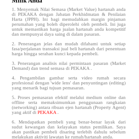
Milik Anda
1. Menyemak Nilai Semasa (Market Value) hartanah anda
di PEKAKA dengan Jabatan Perkhidmatan & Penilaian
Harta (JPPH). Ini bagi memudahkan margin pinjaman
perumahan yang boleh diperolehi oleh pembeli. Ini juga
untuk memastikan harga jualan hartanah anda kompetitif
dan mempunyai daya saing di dalam pasaran.
2. Penerangan jelas dan mudah difahami untuk setiap
fasa/perjalanan transaksi jual beli hartanah dari penentuan
harga hingga serahan kunci kepada pembeli.
3. Penerangan analisis nilai permintaan pasaran (Market
Demand) dan trend semasa di PEKAKA .
4. Pengambilan gambar serta video rumah secara
profesional dengan 'wide lens' dan penyuntingan (editing)
yang menarik bagi tujuan pemasaran.
5. Proses pemasaran efektif melalui medium online dan
offline serta memaksimumkan penggunaan rangkaian
(networking) antara ribuan ejen hartanah (Property Agent)
yang aktif di
PEKAKA
.
6. Mendapatkan pembeli yang benar-benar layak dari
sudut kewangan dan kelayakan status pemilikan. Saya
akan pastikan pembeli disaring terlebih dahulu sebelum
melakukan aktiviti lawatan ke rumah/hartanah anda.