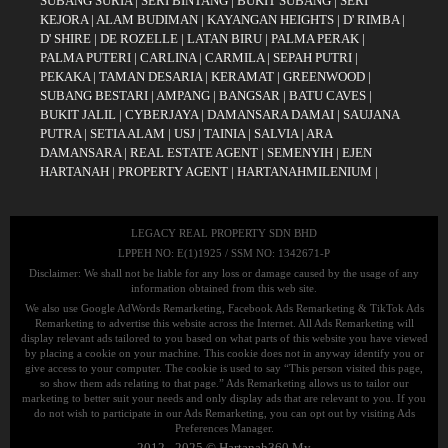
SUBANG SURIA
|
SERI BINTANG
|
BUKIT SUBANG
|
SERI
KEJORA
|
ALAM BUDIMAN
|
KAYANGAN HEIGHTS
|
D' RIMBA
|
D' SHIRE
|
DE ROZELLE
|
LATAN BIRU
|
PALMA PERAK
|
PALMA PUTERI
|
CARLINA
|
CARMILA
|
SEPAH PUTRI
|
PEKAKA
|
TAMAN DESARIA
|
KERAMAT
|
GREENWOOD
|
SUBANG BESTARI
|
AMPANG
|
BANGSAR
|
BATU CAVES
|
BUKIT JALIL
|
CYBERJAYA
|
DAMANSARA DAMAI
|
SAUJANA
PUTRA
|
SETIA ALAM
|
USJ
|
TAINIA
|
SALVIA
|
ARA
DAMANSARA
|
REAL ESTATE AGENT
|
SEMENYIH
|
EJEN
HARTANAH
|
PROPERTY AGENT
|
HARTANAHMILENIUM
|
LEGACY REAL PROPERTY SDN BHD
LPPEH NO: E(1)1925 / SSM NO: 1342671-P
Disclaimer: We shall not be liable for any loss or damage caused by the usage of any
information obtained from this web site.
We also use Google AdWords Remarketing, Facebook Ads Remarketing & TikTok Ads
Remarketing to advertise this website across the Internet. All Ads Remarketing will
display relevant ads tailored to you based on what parts of this website you have viewed
by placing a cookie on your machine. This cookie does not in anyway identify you or
give access to your computer. The cookie is used to say “This person visited this page,
so show them ads relating to that page.” Ads Remarketing allows us to tailor our
marketing to better suit your needs and only display ads that are relevant to you. If you
do not wish to participate in our Ads Remarketing, you can opt out by visiting Ads
Preferences Manager.