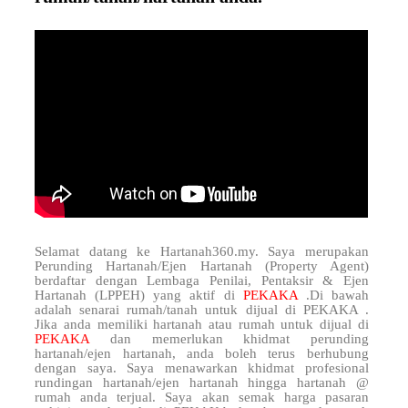
Selamat datang ke Hartanah360.my. Saya merupakan
Perunding Hartanah/Ejen Hartanah (Property Agent)
berdaftar dengan Lembaga Penilai, Pentaksir & Ejen
Hartanah (LPPEH) yang aktif di
PEKAKA
.Di bawah
adalah senarai rumah/tanah untuk dijual di PEKAKA .
Jika anda memiliki hartanah atau rumah untuk dijual di
PEKAKA
dan memerlukan khidmat perunding
hartanah/ejen hartanah, anda boleh terus berhubung
dengan saya. Saya menawarkan khidmat profesional
rundingan hartanah/ejen hartanah hingga hartanah @
rumah anda terjual. Saya akan semak harga pasaran