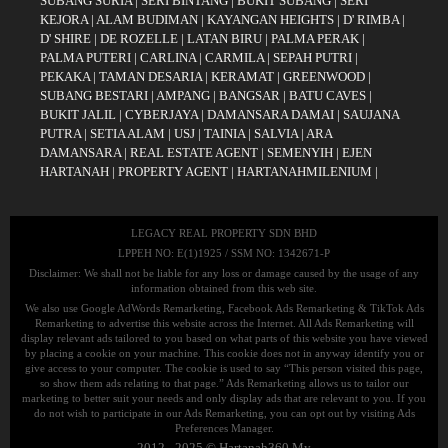
SUBANG SURIA
|
SERI BINTANG
|
BUKIT SUBANG
|
SERI
KEJORA
|
ALAM BUDIMAN
|
KAYANGAN HEIGHTS
|
D' RIMBA
|
D' SHIRE
|
DE ROZELLE
|
LATAN BIRU
|
PALMA PERAK
|
PALMA PUTERI
|
CARLINA
|
CARMILA
|
SEPAH PUTRI
|
PEKAKA
|
TAMAN DESARIA
|
KERAMAT
|
GREENWOOD
|
SUBANG BESTARI
|
AMPANG
|
BANGSAR
|
BATU CAVES
|
BUKIT JALIL
|
CYBERJAYA
|
DAMANSARA DAMAI
|
SAUJANA
PUTRA
|
SETIA ALAM
|
USJ
|
TAINIA
|
SALVIA
|
ARA
DAMANSARA
|
REAL ESTATE AGENT
|
SEMENYIH
|
EJEN
HARTANAH
|
PROPERTY AGENT
|
HARTANAHMILENIUM
|
LEGACY REAL PROPERTY SDN BHD
LPPEH NO: E(1)1925 / SSM NO: 1342671-P
Disclaimer: We shall not be liable for any loss or damage caused by the usage of any
information obtained from this web site.
We also use Google AdWords Remarketing, Facebook Ads Remarketing & TikTok Ads
Remarketing to advertise this website across the Internet. All Ads Remarketing will
display relevant ads tailored to you based on what parts of this website you have viewed
by placing a cookie on your machine. This cookie does not in anyway identify you or
give access to your computer. The cookie is used to say “This person visited this page,
so show them ads relating to that page.” Ads Remarketing allows us to tailor our
marketing to better suit your needs and only display ads that are relevant to you. If you
do not wish to participate in our Ads Remarketing, you can opt out by visiting Ads
Preferences Manager.