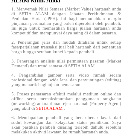
ALAM Milik Anda
1. Menyemak Nilai Semasa (Market Value) hartanah anda
di SETIA ALAM dengan Jabatan Perkhidmatan &
Penilaian Harta (JPPH). Ini bagi memudahkan margin
pinjaman perumahan yang boleh diperolehi oleh pembeli.
Ini juga untuk memastikan harga jualan hartanah anda
kompetitif dan mempunyai daya saing di dalam pasaran.
2. Penerangan jelas dan mudah difahami untuk setiap
fasa/perjalanan transaksi jual beli hartanah dari penentuan
harga hingga serahan kunci kepada pembeli.
3. Penerangan analisis nilai permintaan pasaran (Market
Demand) dan trend semasa di SETIA ALAM .
4. Pengambilan gambar serta video rumah secara
profesional dengan 'wide lens' dan penyuntingan (editing)
yang menarik bagi tujuan pemasaran.
5. Proses pemasaran efektif melalui medium online dan
offline serta memaksimumkan penggunaan rangkaian
(networking) antara ribuan ejen hartanah (Property Agent)
yang aktif di
SETIA ALAM
.
6. Mendapatkan pembeli yang benar-benar layak dari
sudut kewangan dan kelayakan status pemilikan. Saya
akan pastikan pembeli disaring terlebih dahulu sebelum
melakukan aktiviti lawatan ke rumah/hartanah anda.