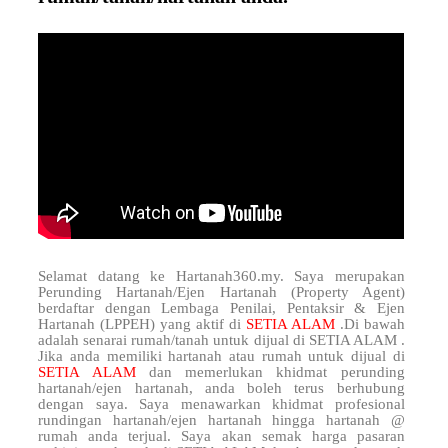
Selamat datang ke Hartanah360.my. Saya merupakan
Perunding Hartanah/Ejen Hartanah (Property Agent)
berdaftar dengan Lembaga Penilai, Pentaksir & Ejen
Hartanah (LPPEH) yang aktif di
SETIA ALAM
.Di bawah
adalah senarai rumah/tanah untuk dijual di SETIA ALAM .
Jika anda memiliki hartanah atau rumah untuk dijual di
SETIA ALAM
dan memerlukan khidmat perunding
hartanah/ejen hartanah, anda boleh terus berhubung
dengan saya. Saya menawarkan khidmat profesional
rundingan hartanah/ejen hartanah hingga hartanah @
rumah anda terjual. Saya akan semak harga pasaran