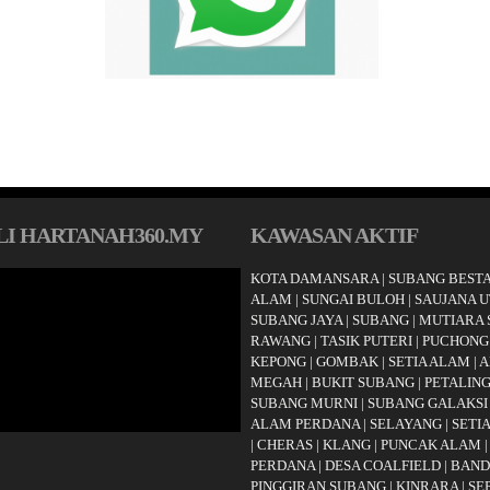
I HARTANAH360.MY
KAWASAN AKTIF
KOTA DAMANSARA
|
SUBANG BESTA
ALAM
|
SUNGAI BULOH
|
SAUJANA 
SUBANG JAYA
|
SUBANG
|
MUTIARA
RAWANG
|
TASIK PUTERI
|
PUCHONG
KEPONG
|
GOMBAK
|
SETIA ALAM
|
A
MEGAH
|
BUKIT SUBANG
|
PETALING
SUBANG MURNI
|
SUBANG GALAKSI
ALAM PERDANA
|
SELAYANG
|
SETI
|
CHERAS
|
KLANG
|
PUNCAK ALAM
PERDANA
|
DESA COALFIELD
|
BAND
PINGGIRAN SUBANG
|
KINRARA
|
SE