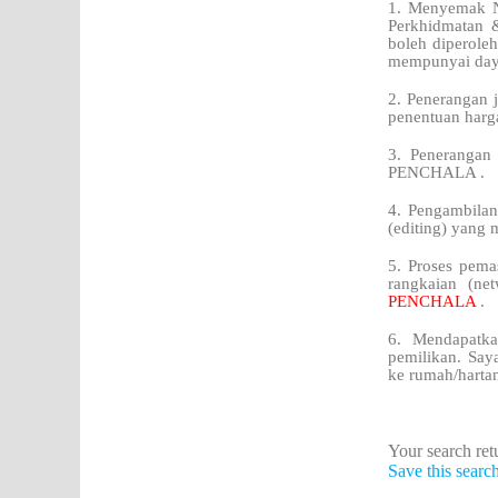
1. Menyemak N
Perkhidmatan 
boleh diperoleh
mempunyai daya
2. Penerangan j
penentuan harg
3. Penerangan
PENCHALA .
4. Pengambilan
(editing) yang 
5. Proses pema
rangkaian (ne
PENCHALA
.
6. Mendapatka
pemilikan. Say
ke rumah/harta
Your search retu
Save this searc