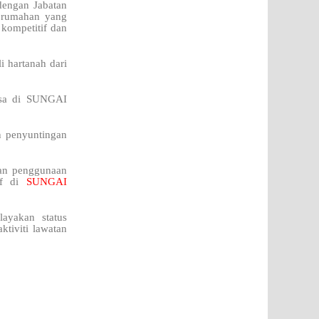
engan Jabatan
perumahan yang
 kompetitif dan
i hartanah dari
masa di SUNGAI
n penyuntingan
kan penggunaan
tif di
SUNGAI
ayakan status
ktiviti lawatan