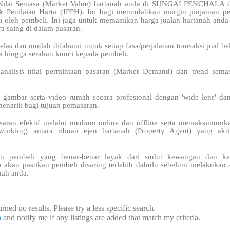
ilai Semasa (Market Value) hartanah anda di SUNGAI PENCHALA d
& Penilaian Harta (JPPH). Ini bagi memudahkan margin pinjaman 
i oleh pembeli. Ini juga untuk memastikan harga jualan hartanah anda
 saing di dalam pasaran.
elas dan mudah difahami untuk setiap fasa/perjalanan transaksi jual bel
a hingga serahan kunci kepada pembeli.
 analisis nilai permintaan pasaran (Market Demand) dan trend se
 gambar serta video rumah secara profesional dengan 'wide lens' da
menarik bagi tujuan pemasaran.
saran efektif melalui medium online dan offline serta memaksimum
tworking) antara ribuan ejen hartanah (Property Agent) yang ak
n pembeli yang benar-benar layak dari sudut kewangan dan kel
a akan pastikan pembeli disaring terlebih dahulu sebelum melakukan a
nah anda.
rned no results. Please try a less specific search.
h
and notify me if any listings are added that match my criteria.