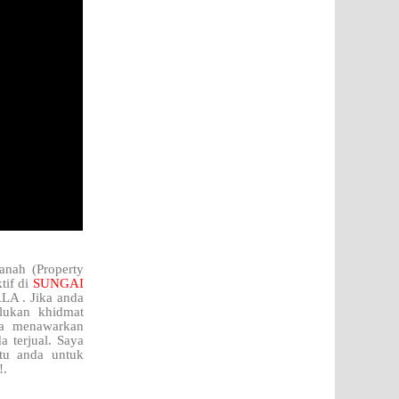
anah (Property
tif di
SUNGAI
LA . Jika anda
lukan khidmat
aya menawarkan
 terjual. Saya
tu anda untuk
!.