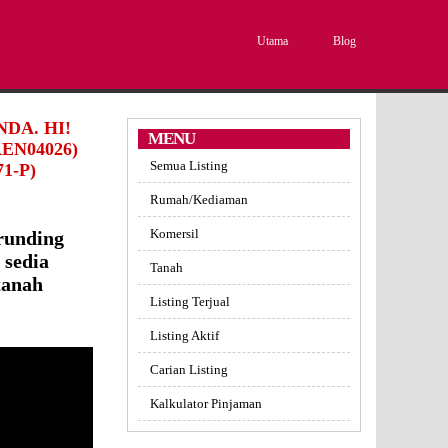
Utama
Blog
DA. HI!
MENU
EN04026)
Semua Listing
1-P)
Rumah/Kediaman
Komersil
runding
 sedia
Tanah
tanah
Listing Terjual
Listing Aktif
Carian Listing
Kalkulator Pinjaman