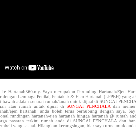
 ke Hartanah360.my. Saya merupakan Perunding Hartanah/Ejen Hart
ar dengan Lembaga Penilai, Pentaksir & Ejen Hartanah (LPPEH) yang ak
i bawah adalah senarai rumah/tanah untuk dijual di SUNGAI PENCHA
anah atau rumah untuk dijual di
SUNGAI PENCHALA
dan memer
tanah/ejen hartanah, anda boleh terus berhubung dengan saya. S
ional rundingan hartanah/ejen hartanah hingga hartanah @ rumah anda
arga pasaran terkini rumah anda di SUNGAI PENCHALA dan ban
mbeli yang sesuai. Hilangkan kerungsingan, biar saya urus untuk anda