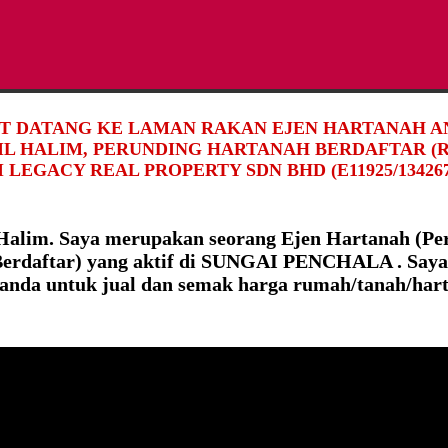
T DATANG KE LAMAN RAKAN EJEN HARTANAH AN
DIL HALIM, PERUNDING HARTANAH BERDAFTAR (R
 LEGACY REAL PROPERTY SDN BHD (E11925/134267
 Halim. Saya merupakan seorang Ejen Hartanah (Pe
erdaftar) yang aktif di SUNGAI PENCHALA . Saya
nda untuk jual dan semak harga rumah/tanah/har