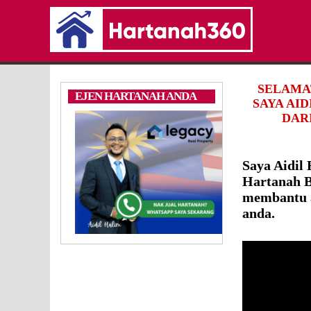
SELAMA
EJEN HARTANAH ANDA
SAYA AI
DARI
Saya Aidil
Hartanah B
membantu a
anda.