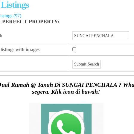
 Listings
stings (97)
E PERFECT PROPERTY:
ch
listings with images
Jual Rumah @ Tanah Di SUNGAI PENCHALA ? What
segera. Klik icon di bawah!