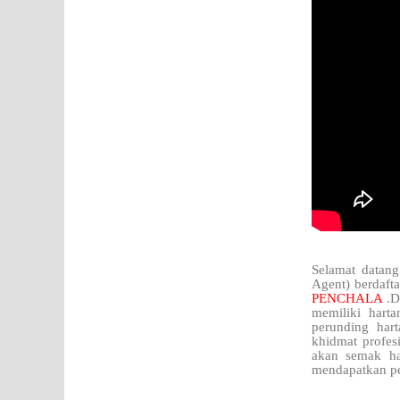
Selamat datang
Agent) berdaft
PENCHALA
.D
memiliki hart
perunding har
khidmat profes
akan semak h
mendapatkan pe