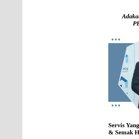
Adaka
PE
Servis Yan
& Semak H