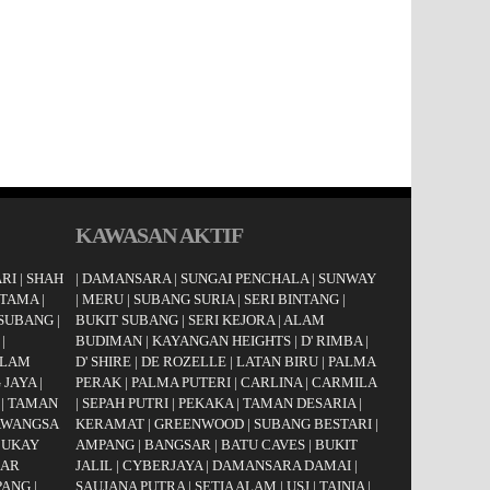
KAWASAN AKTIF
RI
|
SHAH
|
DAMANSARA
|
SUNGAI PENCHALA
|
SUNWAY
UTAMA
|
|
MERU
|
SUBANG SURIA
|
SERI BINTANG
|
 SUBANG
|
BUKIT SUBANG
|
SERI KEJORA
|
ALAM
|
BUDIMAN
|
KAYANGAN HEIGHTS
|
D' RIMBA
|
LAM
D' SHIRE
|
DE ROZELLE
|
LATAN BIRU
|
PALMA
 JAYA
|
PERAK
|
PALMA PUTERI
|
CARLINA
|
CARMILA
|
TAMAN
|
SEPAH PUTRI
|
PEKAKA
|
TAMAN DESARIA
|
AWANGSA
KERAMAT
|
GREENWOOD
|
SUBANG BESTARI
|
|
UKAY
AMPANG
|
BANGSAR
|
BATU CAVES
|
BUKIT
AR
JALIL
|
CYBERJAYA
|
DAMANSARA DAMAI
|
PANG
|
SAUJANA PUTRA
|
SETIA ALAM
|
USJ
|
TAINIA
|