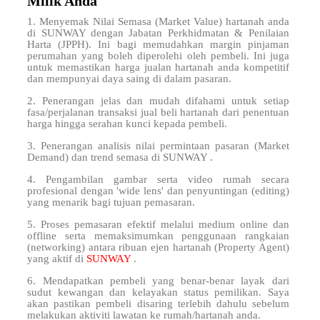
Milik Anda
1. Menyemak Nilai Semasa (Market Value) hartanah anda
di SUNWAY dengan Jabatan Perkhidmatan & Penilaian
Harta (JPPH). Ini bagi memudahkan margin pinjaman
perumahan yang boleh diperolehi oleh pembeli. Ini juga
untuk memastikan harga jualan hartanah anda kompetitif
dan mempunyai daya saing di dalam pasaran.
2. Penerangan jelas dan mudah difahami untuk setiap
fasa/perjalanan transaksi jual beli hartanah dari penentuan
harga hingga serahan kunci kepada pembeli.
3. Penerangan analisis nilai permintaan pasaran (Market
Demand) dan trend semasa di SUNWAY .
4. Pengambilan gambar serta video rumah secara
profesional dengan 'wide lens' dan penyuntingan (editing)
yang menarik bagi tujuan pemasaran.
5. Proses pemasaran efektif melalui medium online dan
offline serta memaksimumkan penggunaan rangkaian
(networking) antara ribuan ejen hartanah (Property Agent)
yang aktif di
SUNWAY
.
6. Mendapatkan pembeli yang benar-benar layak dari
sudut kewangan dan kelayakan status pemilikan. Saya
akan pastikan pembeli disaring terlebih dahulu sebelum
melakukan aktiviti lawatan ke rumah/hartanah anda.