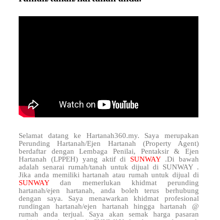
Selamat datang ke Hartanah360.my. Saya merupakan
Perunding Hartanah/Ejen Hartanah (Property Agent)
berdaftar dengan Lembaga Penilai, Pentaksir & Ejen
Hartanah (LPPEH) yang aktif di
SUNWAY
.Di bawah
adalah senarai rumah/tanah untuk dijual di SUNWAY .
Jika anda memiliki hartanah atau rumah untuk dijual di
SUNWAY
dan memerlukan khidmat perunding
hartanah/ejen hartanah, anda boleh terus berhubung
dengan saya. Saya menawarkan khidmat profesional
rundingan hartanah/ejen hartanah hingga hartanah @
rumah anda terjual. Saya akan semak harga pasaran