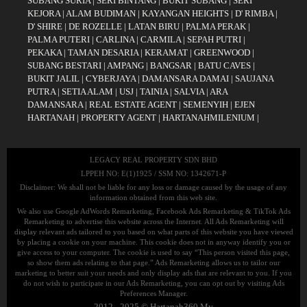
SUBANG SURIA
|
SERI BINTANG
|
BUKIT SUBANG
|
SERI
KEJORA
|
ALAM BUDIMAN
|
KAYANGAN HEIGHTS
|
D' RIMBA
|
D' SHIRE
|
DE ROZELLE
|
LATAN BIRU
|
PALMA PERAK
|
PALMA PUTERI
|
CARLINA
|
CARMILA
|
SEPAH PUTRI
|
PEKAKA
|
TAMAN DESARIA
|
KERAMAT
|
GREENWOOD
|
SUBANG BESTARI
|
AMPANG
|
BANGSAR
|
BATU CAVES
|
BUKIT JALIL
|
CYBERJAYA
|
DAMANSARA DAMAI
|
SAUJANA
PUTRA
|
SETIA ALAM
|
USJ
|
TAINIA
|
SALVIA
|
ARA
DAMANSARA
|
REAL ESTATE AGENT
|
SEMENYIH
|
EJEN
HARTANAH
|
PROPERTY AGENT
|
HARTANAHMILENIUM
|
LEGACY REAL PROPERTY SDN BHD
LPPEH NO: E(1)1925 / SSM NO: 1342671-P
Disclaimer: We shall not be liable for any loss or damage caused by the usage of any
information obtained from this web site.
We also use Google AdWords Remarketing, Facebook Ads Remarketing & TikTok Ads
Remarketing to advertise this website across the Internet. All Ads Remarketing will
display relevant ads tailored to you based on what parts of this website you have viewed
by placing a cookie on your machine. This cookie does not in anyway identify you or
give access to your computer. The cookie is used to say “This person visited this page,
so show them ads relating to that page.” Ads Remarketing allows us to tailor our
marketing to better suit your needs and only display ads that are relevant to you. If you
do not wish to participate in our Ads Remarketing, you can opt out by visiting Ads
Preferences Manager.