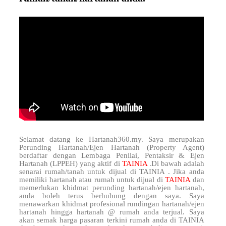
Selamat datang ke Hartanah360.my. Saya merupakan
Perunding Hartanah/Ejen Hartanah (Property Agent)
berdaftar dengan Lembaga Penilai, Pentaksir & Ejen
Hartanah (LPPEH) yang aktif di
TAINIA
.Di bawah adalah
senarai rumah/tanah untuk dijual di TAINIA . Jika anda
memiliki hartanah atau rumah untuk dijual di
TAINIA
dan
memerlukan khidmat perunding hartanah/ejen hartanah,
anda boleh terus berhubung dengan saya. Saya
menawarkan khidmat profesional rundingan hartanah/ejen
hartanah hingga hartanah @ rumah anda terjual. Saya
akan semak harga pasaran terkini rumah anda di TAINIA