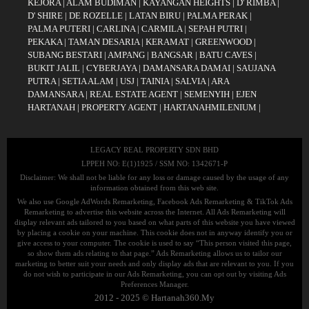
KEJORA
|
ALAM BUDIMAN
|
KAYANGAN HEIGHTS
|
D' RIMBA
|
D' SHIRE
|
DE ROZELLE
|
LATAN BIRU
|
PALMA PERAK
|
PALMA PUTERI
|
CARLINA
|
CARMILA
|
SEPAH PUTRI
|
PEKAKA
|
TAMAN DESARIA
|
KERAMAT
|
GREENWOOD
|
SUBANG BESTARI
|
AMPANG
|
BANGSAR
|
BATU CAVES
|
BUKIT JALIL
|
CYBERJAYA
|
DAMANSARA DAMAI
|
SAUJANA
PUTRA
|
SETIA ALAM
|
USJ
|
TAINIA
|
SALVIA
|
ARA
DAMANSARA
|
REAL ESTATE AGENT
|
SEMENYIH
|
EJEN
HARTANAH
|
PROPERTY AGENT
|
HARTANAHMILENIUM
|
LEGACY REAL PROPERTY SDN BHD
LPPEH NO: E(1)1925 / SSM NO: 1342671-P
Disclaimer: We shall not be liable for any loss or damage caused by the usage of any
information obtained from this web site.
We also use Google AdWords Remarketing, Facebook Ads Remarketing & TikTok Ads
Remarketing to advertise this website across the Internet. All Ads Remarketing will
display relevant ads tailored to you based on what parts of this website you have viewed
by placing a cookie on your machine. This cookie does not in anyway identify you or
give access to your computer. The cookie is used to say “This person visited this page,
so show them ads relating to that page.” Ads Remarketing allows us to tailor our
marketing to better suit your needs and only display ads that are relevant to you. If you
do not wish to participate in our Ads Remarketing, you can opt out by visiting Ads
Preferences Manager.
2012 - 2025 © Hartanah360.My