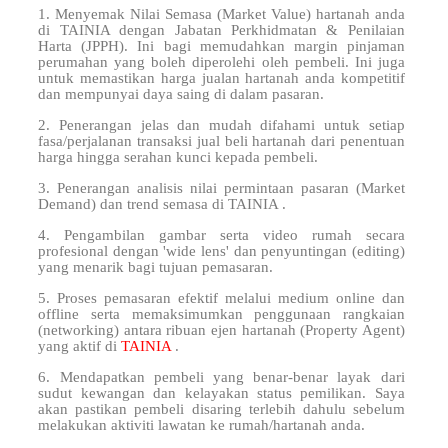
1. Menyemak Nilai Semasa (Market Value) hartanah anda
di TAINIA dengan Jabatan Perkhidmatan & Penilaian
Harta (JPPH). Ini bagi memudahkan margin pinjaman
perumahan yang boleh diperolehi oleh pembeli. Ini juga
untuk memastikan harga jualan hartanah anda kompetitif
dan mempunyai daya saing di dalam pasaran.
2. Penerangan jelas dan mudah difahami untuk setiap
fasa/perjalanan transaksi jual beli hartanah dari penentuan
harga hingga serahan kunci kepada pembeli.
3. Penerangan analisis nilai permintaan pasaran (Market
Demand) dan trend semasa di TAINIA .
4. Pengambilan gambar serta video rumah secara
profesional dengan 'wide lens' dan penyuntingan (editing)
yang menarik bagi tujuan pemasaran.
5. Proses pemasaran efektif melalui medium online dan
offline serta memaksimumkan penggunaan rangkaian
(networking) antara ribuan ejen hartanah (Property Agent)
yang aktif di
TAINIA
.
6. Mendapatkan pembeli yang benar-benar layak dari
sudut kewangan dan kelayakan status pemilikan. Saya
akan pastikan pembeli disaring terlebih dahulu sebelum
melakukan aktiviti lawatan ke rumah/hartanah anda.