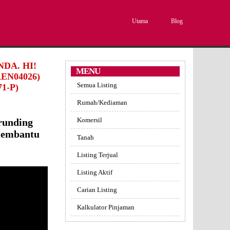
Utama
Blog
DA. HI!
MENU
EN04026)
Semua Listing
1-P)
Rumah/Kediaman
Komersil
runding
 membantu
Tanah
Listing Terjual
Listing Aktif
Carian Listing
Kalkulator Pinjaman