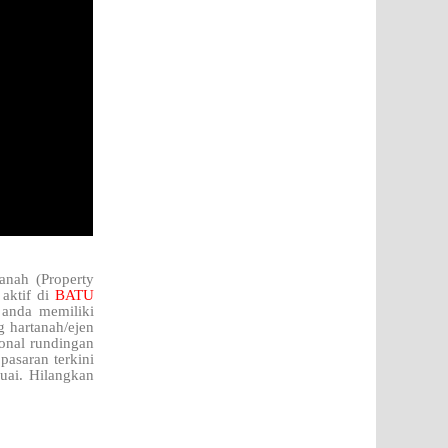
anah (Property
aktif di
BATU
 anda memiliki
 hartanah/ejen
onal rundingan
pasaran terkini
ai. Hilangkan