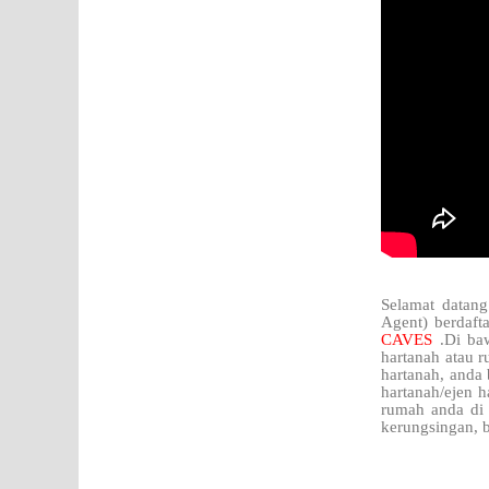
Selamat datang
Agent) berdaft
CAVES
.Di ba
hartanah atau r
hartanah, anda
hartanah/ejen h
rumah anda di
kerungsingan, b