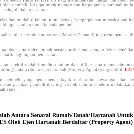
& Penilaian Harta (JPPH). Ini bagi memudahkan margin pinjaman 
i oleh pembeli. Ini juga untuk memastikan harga jualan hartanah anda
 saing di dalam pasaran.
elas dan mudah difahami untuk setiap fasa/perjalanan transaksi jual bel
a hingga serahan kunci kepada pembeli.
analisis nilai permintaan pasaran (Market Demand) dan trend semasa
 gambar serta video rumah secara profesional dengan 'wide lens' da
menarik bagi tujuan pemasaran.
saran efektif melalui medium online dan offline serta memaksimum
orking) antara ribuan ejen hartanah (Property Agent) yang aktif di
BAT
n pembeli yang benar-benar layak dari sudut kewangan dan kel
a akan pastikan pembeli disaring terlebih dahulu sebelum melakukan a
nah anda.
alah Antara Senarai Rumah/Tanah/Hartanah Untuk 
 Oleh Ejen Hartanah Berdaftar (Property Agent)