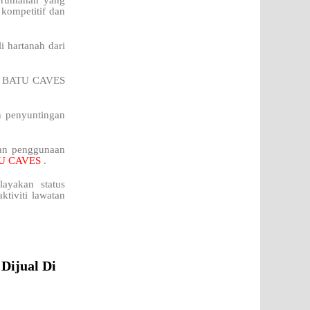
perumahan yang
 kompetitif dan
i hartanah dari
 di BATU CAVES
n penyuntingan
kan penggunaan
U CAVES
.
ayakan status
ktiviti lawatan
Dijual Di