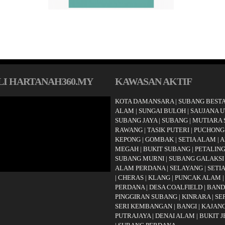
I HARTANAH360.MY
KAWASAN AKTIF
KOTA DAMANSARA
|
SUBANG BESTA
ALAM
|
SUNGAI BULOH
|
SAUJANA 
SUBANG JAYA
|
SUBANG
|
MUTIARA
RAWANG
|
TASIK PUTERI
|
PUCHONG
KEPONG
|
GOMBAK
|
SETIA ALAM
|
A
MEGAH
|
BUKIT SUBANG
|
PETALING
SUBANG MURNI
|
SUBANG GALAKSI
ALAM PERDANA
|
SELAYANG
|
SETI
|
CHERAS
|
KLANG
|
PUNCAK ALAM
PERDANA
|
DESA COALFIELD
|
BAND
PINGGIRAN SUBANG
|
KINRARA
|
SE
SERI KEMBANGAN
|
BANGI
|
KAJAN
PUTRAJAYA
|
DENAI ALAM
|
BUKIT 