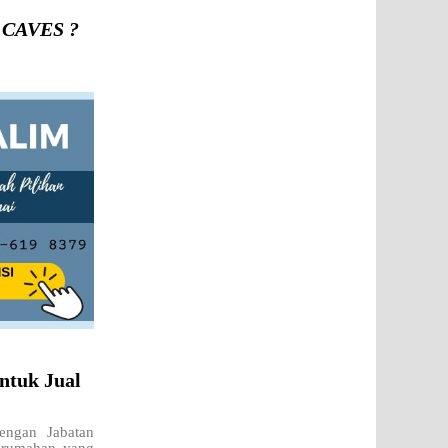
U CAVES ?
ntuk Jual
ngan Jabatan