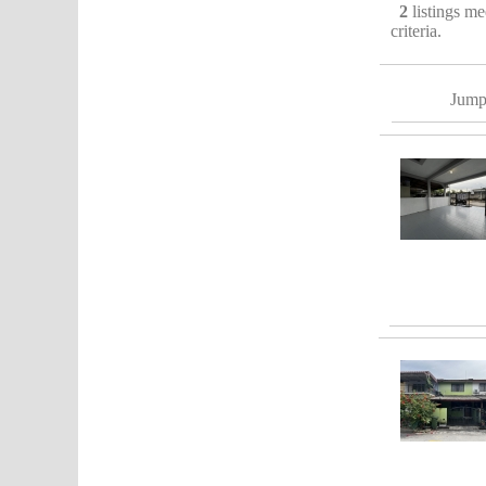
2
listings m
criteria.
Jump