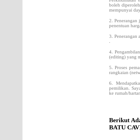
Perkhidmatan 
boleh diperoleh
mempunyai daya
2. Penerangan j
penentuan harg
3. Penerangan 
.
4. Pengambilan
(editing) yang 
5. Proses pema
rangkaian (netw
6. Mendapatka
pemilikan. Say
ke rumah/harta
Berikut Ad
BATU CAVES