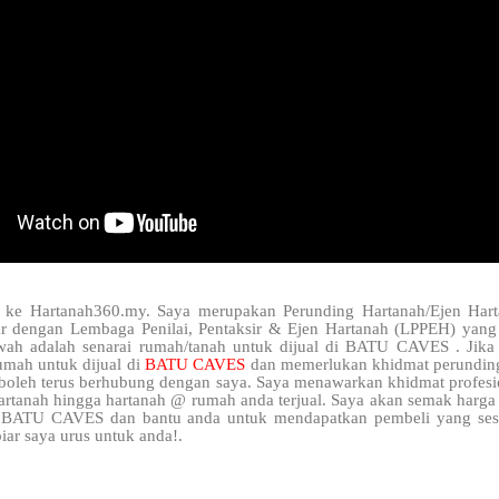
 ke Hartanah360.my. Saya merupakan Perunding Hartanah/Ejen Hart
ar dengan Lembaga Penilai, Pentaksir & Ejen Hartanah (LPPEH) yang 
wah adalah senarai rumah/tanah untuk dijual di BATU CAVES . Jika
umah untuk dijual di
BATU CAVES
dan memerlukan khidmat perunding
 boleh terus berhubung dengan saya. Saya menawarkan khidmat profesi
artanah hingga hartanah @ rumah anda terjual. Saya akan semak harga 
 BATU CAVES dan bantu anda untuk mendapatkan pembeli yang sesu
iar saya urus untuk anda!.