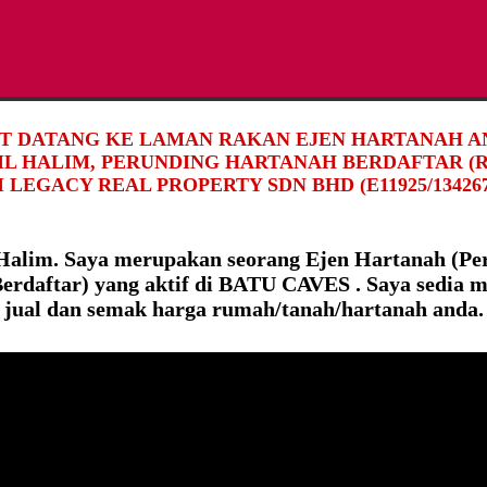
T DATANG KE LAMAN RAKAN EJEN HARTANAH AN
DIL HALIM, PERUNDING HARTANAH BERDAFTAR (R
 LEGACY REAL PROPERTY SDN BHD (E11925/134267
 Halim. Saya merupakan seorang Ejen Hartanah (Pe
erdaftar) yang aktif di BATU CAVES . Saya sedia
 jual dan semak harga rumah/tanah/hartanah anda.