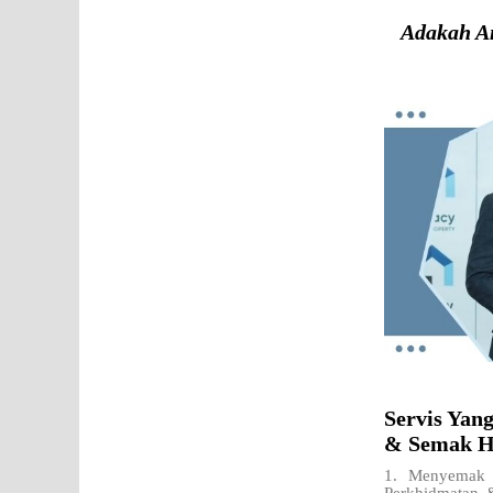
Adakah A
Servis Yan
& Semak H
1. Menyemak 