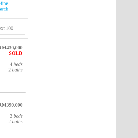
fine
arch
xt 100
RM430,000
SOLD
4
beds
2
baths
RM390,000
3
beds
2
baths