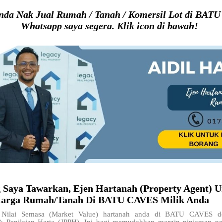
nda Nak Jual Rumah / Tanah / Komersil Lot di BAT
Whatsapp saya segera. Klik icon di bawah!
g Saya Tawarkan, Ejen Hartanah (Property Agent) U
arga Rumah/Tanah Di BATU CAVES Milik Anda
Nilai Semasa (Market Value) hartanah anda di BATU CAVES de