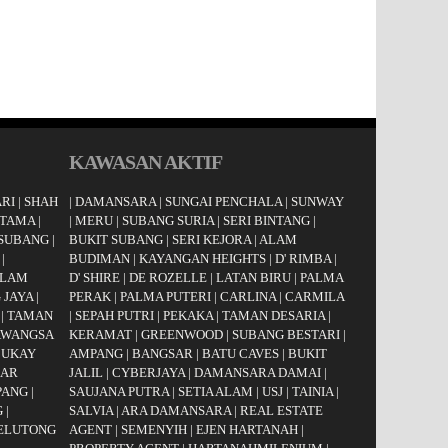
KAWASAN AKTIF
RI
|
SHAH
|
DAMANSARA
|
SUNGAI PENCHALA
|
SUNWAY
UTAMA
|
|
MERU
|
SUBANG SURIA
|
SERI BINTANG
|
 SUBANG
|
BUKIT SUBANG
|
SERI KEJORA
|
ALAM
|
BUDIMAN
|
KAYANGAN HEIGHTS
|
D' RIMBA
|
LAM
D' SHIRE
|
DE ROZELLE
|
LATAN BIRU
|
PALMA
 JAYA
|
PERAK
|
PALMA PUTERI
|
CARLINA
|
CARMILA
|
TAMAN
|
SEPAH PUTRI
|
PEKAKA
|
TAMAN DESARIA
|
AWANGSA
KERAMAT
|
GREENWOOD
|
SUBANG BESTARI
|
|
UKAY
AMPANG
|
BANGSAR
|
BATU CAVES
|
BUKIT
AR
JALIL
|
CYBERJAYA
|
DAMANSARA DAMAI
|
PANG
|
SAUJANA PUTRA
|
SETIA ALAM
|
USJ
|
TAINIA
|
G
|
SALVIA
|
ARA DAMANSARA
|
REAL ESTATE
JELUTONG
AGENT
|
SEMENYIH
|
EJEN HARTANAH
|